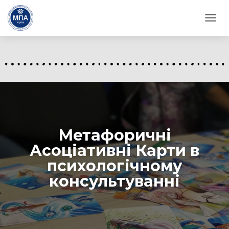
П
Е
Р
Е
М
К
Н
У
Т
И
Н
Метафоричні
А
В
Асоціативні Карти в
І
психологічному
Г
А
консультуванні
Ц
І
Ю